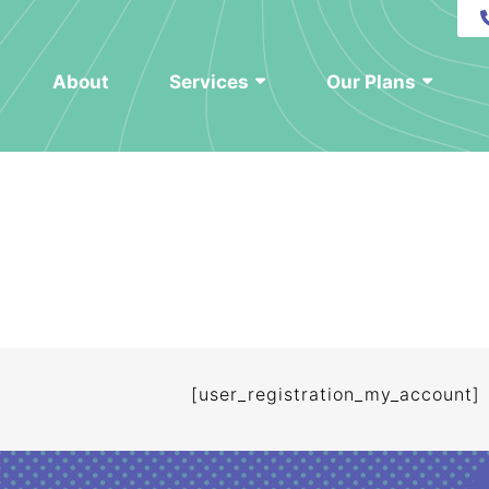
Skip
to
content
About
Services
Our Plans
[user_registration_my_account]