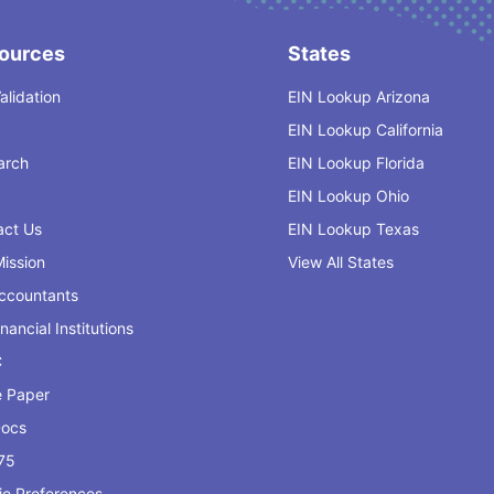
ources
States
alidation
EIN Lookup Arizona
EIN Lookup California
arch
EIN Lookup Florida
EIN Lookup Ohio
act Us
EIN Lookup Texas
ission
View All States
Accountants
inancial Institutions
C
e Paper
Docs
75
ie Preferences