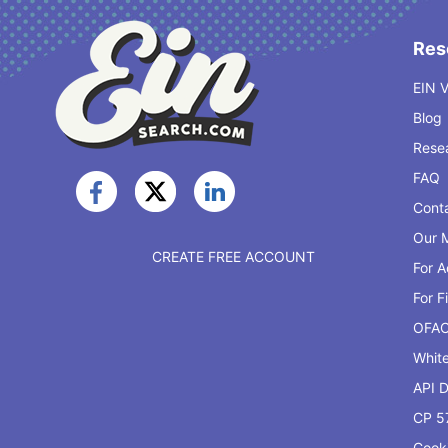
Res
EIN V
Blog
Rese
FAQ
Cont
Our M
CREATE FREE ACCOUNT
For 
For F
OFA
Whit
API 
CP 5
Cook